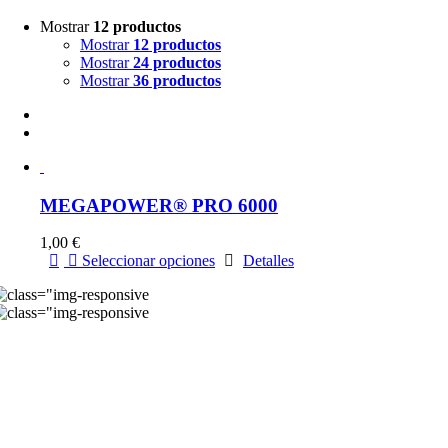
Mostrar
12 productos
Mostrar
12 productos
Mostrar
24 productos
Mostrar
36 productos
MEGAPOWER® PRO 6000
1,00
€
Este
Seleccionar opciones
Detalles
producto
tiene
múltiples
variantes.
ia Industriale 6/8 25014 Castenedolo (BS) ITALIA
Las
el. 0039 0302130577
opciones
kfsrl@fkf.it
se
pueden
IVA: 03237350172
seleccionar
. REA: BS-346063
en