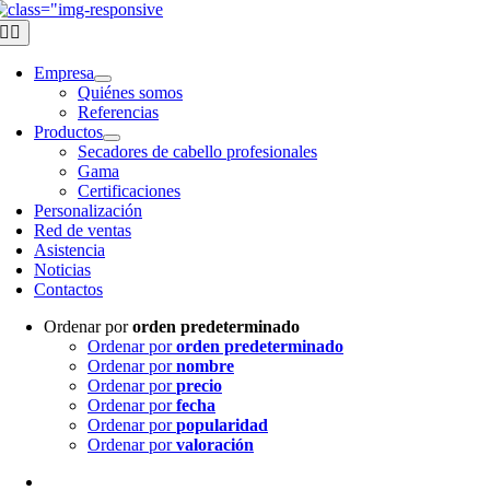
Ir
al
Alternar
contenido
navegación
Empresa
Quiénes somos
Referencias
Productos
Secadores de cabello profesionales
Gama
Certificaciones
Personalización
Red de ventas
Asistencia
Noticias
Contactos
Ordenar por
orden predeterminado
Ordenar por
orden predeterminado
Ordenar por
nombre
Ordenar por
precio
Ordenar por
fecha
Ordenar por
popularidad
Ordenar por
valoración