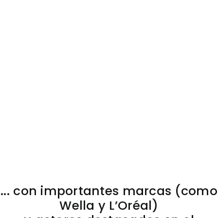
colaboraciones
Contactos
valiosas…
... con importantes marcas (como
Wella y L’Oréal)