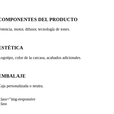
COMPONENTES DEL PRODUCTO
otencia, motor, difusor, tecnología de iones.
ESTÉTICA
ogotipo, color de la carcasa, acabados adicionales.
EMBALAJE
aja personalizada o neutra.
a Industriale 6/8 25014 Castenedolo (BS) ITALIA