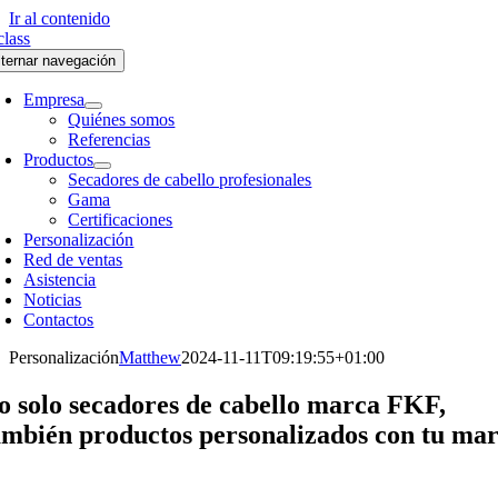
Ir al contenido
lternar navegación
Empresa
Quiénes somos
Referencias
Productos
Secadores de cabello profesionales
Gama
Certificaciones
Personalización
Red de ventas
Asistencia
Noticias
Contactos
Personalización
Matthew
2024-11-11T09:19:55+01:00
o solo secadores de cabello marca FKF,
ambién productos personalizados con tu mar