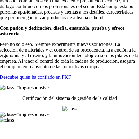
mercado
, combinados con una excelente preparación técnica y
un
diálogo continuo con los profesionales del sector.
Está compuesta por
personas apasionadas, precisas y atentas a los detalles, características
que permiten garantizar productos de altísima calidad.
Con pasión y dedicación, diseña, ensambla, prueba y ofrece
asistencia.
Pero no solo eso. Siempre experimenta nuevas soluciones. La
selección de materiales y el control de su procedencia, la atención a la
ergonomía y al diseño, y la innovación tecnológica son los pilares de la
empresa. Al tener el control de toda la cadena de producción, asegura
el cumplimiento absoluto de las normativas europeas.
Descubre quién ha confiado en FKF
Certificación del sistema de gestión de la calidad
Via Industriale 6/8 25014 Castenedolo (BS) ITALIA
Tel. 0039 0302130577