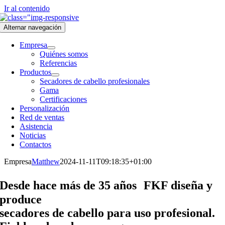
Ir al contenido
Alternar navegación
Empresa
Quiénes somos
Referencias
Productos
Secadores de cabello profesionales
Gama
Certificaciones
Personalización
Red de ventas
Asistencia
Noticias
Contactos
Empresa
Matthew
2024-11-11T09:18:35+01:00
Desde hace más de 35 años FKF diseña y
produce
secadores de cabello para uso profesional.