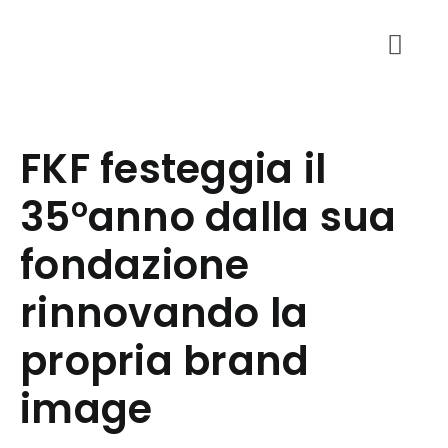
Skip
to
content
Togg
Navi
Azienda
FKF festeggia il
Prodotti
35°anno dalla sua
Personalizzazione
fondazione
rinnovando la
Rete vendita
propria brand
Assistenza
image
News