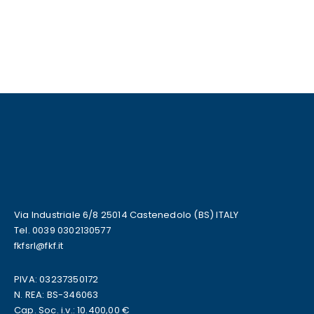
Via Industriale 6/8 25014 Castenedolo (BS) ITALY
Tel. 0039 0302130577
fkfsrl@fkf.it
PIVA: 03237350172
N. REA: BS-346063
Cap. Soc. i.v.: 10.400,00 €