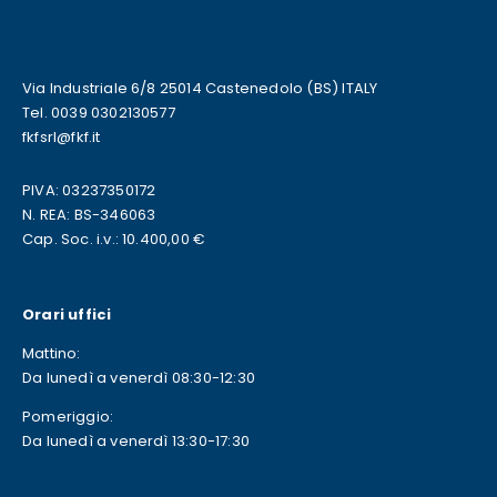
Via Industriale 6/8 25014 Castenedolo (BS) ITALY
Tel. 0039 0302130577
fkfsrl@fkf.it
PIVA: 03237350172
N. REA: BS-346063
Cap. Soc. i.v.: 10.400,00 €
Orari uffici
Mattino:
Da lunedì a venerdì 08:30-12:30
Pomeriggio:
Da lunedì a venerdì 13:30-17:30